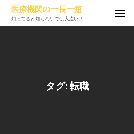
Skip
医療機関の一長一短
to
知ってると知らないでは大違い！
content
タグ:
転職