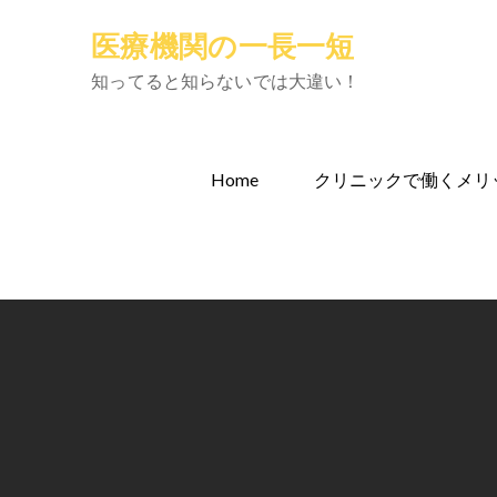
Skip
医療機関の一長一短
to
content
知ってると知らないでは大違い！
Home
クリニックで働くメリ